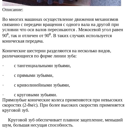
Описание:
Во многих машинах осуществление движения механизмов
связанно с передачи вращения с одного вала на другой при
условии что оси валов пересикаются . Межосевой угол равен
90⁰, так и отличен от 90⁰. В таких случаях используется
коническая передача.
Конические шестерни разделяются на несколько видов,
различающиеся по форме линии зуба:
· с тангенциальными зубьями,
· с прямыми зубьями,
· с криволинейными зубьями,
· с круговыми зубьями.
Прямозубые конические колеса применяются при невысоких
скоростях (2-8м/c). При более высоких скоростях применяется
круговой зуб.
Круговой зуб обеспечивает плавное зацепление, меньший
шум, большая несущая способность.