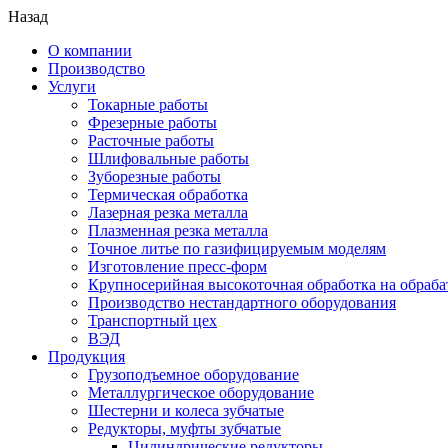
Назад
О компании
Производство
Услуги
Токарные работы
Фрезерные работы
Расточные работы
Шлифовальные работы
Зуборезные работы
Термическая обработка
Лазерная резка металла
Плазменная резка металла
Точное литье по газифицируемым моделям
Изготовление пресс-форм
Крупносерийная высокоточная обработка на обраб
Производство нестандартного оборудования
Транспортный цех
ВЭД
Продукция
Грузоподъемное оборудование
Металлургическое оборудование
Шестерни и колеса зубчатые
Редукторы, муфты зубчатые
Цилиндрические редукторы