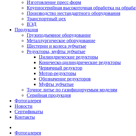
Изготовление пресс-форм
Крупносерийная высокоточная обработка на обраб
Производство нестандартного оборудования
Транспортный цех
ВЭД
Продукция
Грузоподъемное оборудование
Металлургическое оборудование
Шестерни и колеса зубчатые
Редукторы, муфты зубчатые
Цилиндрические редукторы
Коническо-цилиндрические редукторы
Червячный редуктор
Мотор-редукторы
Обозначение редукторов
Муфты зубчатые
Точное литье по газифицируемым моделям
Серийная продукция
Фотогалерея
Новости
Сертификаты
Контакты
Фотогалерея