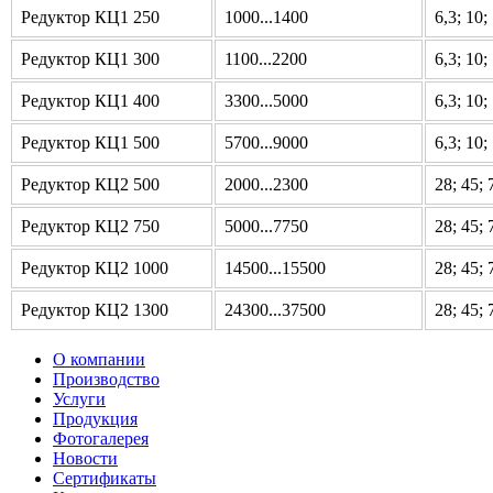
Редуктор КЦ1 250
1000...1400
6,3; 10;
Редуктор КЦ1 300
1100...2200
6,3; 10;
Редуктор КЦ1 400
3300...5000
6,3; 10;
Редуктор КЦ1 500
5700...9000
6,3; 10;
Редуктор КЦ2 500
2000...2300
28; 45; 
Редуктор КЦ2 750
5000...7750
28; 45; 
Редуктор КЦ2 1000
14500...15500
28; 45; 
Редуктор КЦ2 1300
24300...37500
28; 45; 
О компании
Производство
Услуги
Продукция
Фотогалерея
Новости
Сертификаты