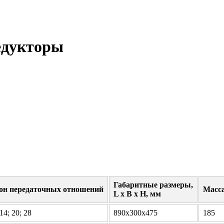
едукторы
Габаритные размеры,
он передаточных отношений
Масса
L x B x H, мм
 14; 20; 28
890х300х475
185