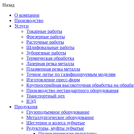
Назад
О компании
Производство
Услуги
Токарные работы
Фрезерные работы
Расточные работы
Шлифовальные работы
Зуборезные работы
Термическая обработка
Лазерная резка металла
Плазменная резка металла
Точное литье по газифицируемым моделям
Изготовление пресс-форм
Крупносерийная высокоточная обработка на обраб
Производство нестандартного оборудования
Транспортный цех
ВЭД
Продукция
Грузоподъемное оборудование
Металлургическое оборудование
Шестерни и колеса зубчатые
Редукторы, муфты зубчатые
Цилиндрические редукторы