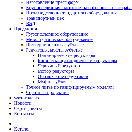
Изготовление пресс-форм
Крупносерийная высокоточная обработка на обраб
Производство нестандартного оборудования
Транспортный цех
ВЭД
Продукция
Грузоподъемное оборудование
Металлургическое оборудование
Шестерни и колеса зубчатые
Редукторы, муфты зубчатые
Цилиндрические редукторы
Коническо-цилиндрические редукторы
Червячный редуктор
Мотор-редукторы
Обозначение редукторов
Муфты зубчатые
Точное литье по газифицируемым моделям
Серийная продукция
Фотогалерея
Новости
Сертификаты
Контакты
Каталог